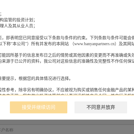
；
机构监管的投资计划；
管理人及其从业人员；
页，即表明您已同意接受以下条款与条件的约束。下列条款与条件可能会
产品预约
称“本公司”）所有并发布的本网站 （www.banyanpartners.cn）
可能因所基于的信息发布日之后的情势或其他因素的变更而不再准确或失
均来源于已公开的资料，我公司对这些信息的准确性及完整性不作任何保
重要提示，根据您的具体情况进行选择。
般性参考，除非另有明确协议，不应被视为购买或销售任何金融产品的某
其未来表现，您在做出投资决策前应认真阅读相关产品合同，并自行承担
接受并继续访问
不同意并放弃
利权、知识产权及其他产权均为本公司所有。